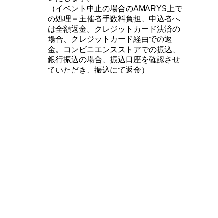
（イベント中止の場合のAMARYS上で
の処理＝主催者手数料負担、申込者へ
は全額返金。クレジットカード決済の
場合、クレジットカード経由での返
金。コンビニエンスストアでの振込、
銀行振込の場合、振込口座を確認させ
ていただき、振込にて返金）
公益社団法人日本吹奏楽指導者協会事務局
〒102-0073東京都千代田区九段北4-2-4千修ビル内
TEL&FAX 03-5275-5618
E-mail：info@jba-honbu.or.jp