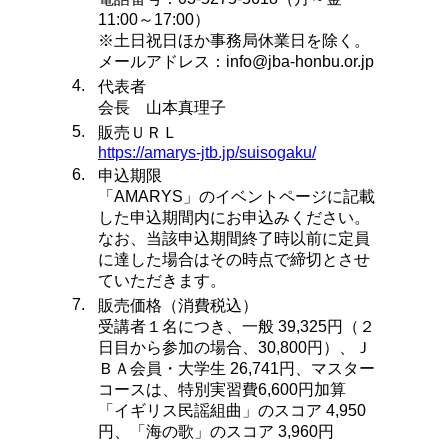
11:00～17:00）
※土日祝日ほか事務局休業日を除く。
メールアドレス：info@jba-honbu.or.jp
4.
代表者
会長 山本真理子
5.
販売ＵＲＬ
https://amarys-jtb.jp/suisogaku/
6.
申込期限
「AMARYS」のイベントページに記載
した申込期間内にお申込みください。
なお、当該申込期間終了時以前に定員
に達した場合はその時点で締切とさせ
ていただきます。
7.
販売価格（消費税込）
受講者１名につき、一般 39,325円（２
日目から参加の場合、30,800円）、Ｊ
ＢＡ会員・大学生 26,741円、マスター
コースは、特別実習費6,600円加算
「イギリス民謡組曲」のスコア 4,950
円、「海の歌」のスコア 3,960円