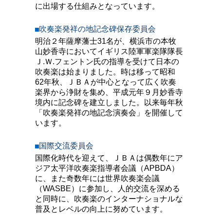
に出場する仕組みとなっています。
吹奏楽発祥の地記念碑保存委員会
明治２年薩摩藩士31名が、横浜市の本牧
山妙香寺においてイギリス陸軍軍楽隊隊長
Ｊ.Ｗ.フェントン氏の指導を受けて日本の
吹奏楽は始まりました。時は移って昭和
62年秋、ＪＢＡが中心となって広く吹奏
楽界から浄財を集め、平成元年９月妙香寺
境内に記念碑を建立しました。以来毎年秋
「吹奏楽発祥の地記念演奏会」を開催して
います。
国際交流委員会
国際化時代を迎えて、ＪＢＡは偶数年にア
ジア太平洋吹奏楽指導者会議（APBDA）
に、また奇数年には世界吹奏楽会議
（WASBE）に参加し、人的交流を深める
と同時に、吹奏楽のインターナショナルな
普及とレベルの向上に努めています。