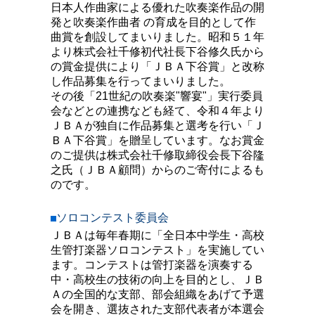
日本人作曲家による優れた吹奏楽作品の開
発と吹奏楽作曲者 の育成を目的として作
曲賞を創設してまいりました。昭和５１年
より株式会社千修初代社長下谷修久氏から
の賞金提供により「ＪＢＡ下谷賞」と改称
し作品募集を行ってまいりました。
その後「21世紀の吹奏楽"響宴"」実行委員
会などとの連携なども経て、令和４年より
ＪＢＡが独自に作品募集と選考を行い「Ｊ
ＢＡ下谷賞」を贈呈しています。なお賞金
のご提供は株式会社千修取締役会長下谷隆
之氏（ＪＢＡ顧問）からのご寄付によるも
のです。
ソロコンテスト委員会
ＪＢＡは毎年春期に「全日本中学生・高校
生管打楽器ソロコンテスト」を実施してい
ます。コンテストは管打楽器を演奏する
中・高校生の技術の向上を目的とし、ＪＢ
Ａの全国的な支部、部会組織をあげて予選
会を開き、選抜された支部代表者が本選会