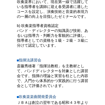
吹奏楽界において、現在第一線で活躍して
いる指導者を講師に迎え各受講者に適した
コースを設定し、演奏技術と音楽的表現力
の一層の向上を目指したゼミナールです。
b) 吹奏楽指導者資格認定
バンド・ディレクターの知識及び技術、あ
るいは指導力・判断力を客観的に評価し、
指導者としての資格を１級・２級・３級に
分けて認定しています。
指揮法講習会
斎藤秀雄著「指揮法教程」を主教材とし
て、バンドディレクターを対象とした講習
会です。指揮の理論と実習を柱とした内容
で、入門から体系的かつ実践的に行う講習
会として評価されています。
吹奏楽楽曲開発委員会
ＪＢＡは創立の翌年である昭和４３年より