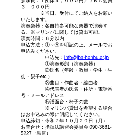
参加費：１団体４，０００円／ＪＢＡ会員
３，０００円
※当日、受付にてご納入をお願い
いたします。
演奏楽器：各自持参可能な楽器で演奏す
る。※マリンバに関しては貸出可能。
演奏時間：６分以内
申込方法：①～⑤を明記の上、メールでお
申込みください。
申込先：
info@jba-honbu.or.jp
①演奏形態（演奏楽器）
②氏名（年齢・教員・学生・生
徒・親子etc.）
③曲目・作曲者・編曲者
④代表者の氏名・住所・電話番
号・メールアドレス
⑤譜面台・椅子の数
※マリンバ貸出を希望する場合
はお申込みの際に明記してください。
申込締切：令和７年１０月２０日（月）
お問合せ：指揮法講習会委員会 090-3681-
5227（黒尾）