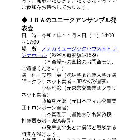
方々に開放いたします。たくさんの方々の
ご参加をお待ちしております。
◆ＪＢＡのユニークアンサンブル発
表会
日 時：令和７年１１月８日（土）14:00
～17:00
場 所：
ノナカミュージックハウス６Ｆ ア
ンナホール
（渋谷区道玄坂1-15-9）
（＊会場への直接のお問合せは、
ご遠慮ください。）
講 師：黒尾 実（洗足学園音楽大学元講
師・クラリネット奏者・JBA常務理事）
小林利彰（元東京交響楽団クラリ
ネット奏者）
藤原功次郎（元日本フィル交響楽
団トロンボーン奏者）
山本真理子（聖徳大学名誉教授・
打楽器奏者・JBA会長）
※発表会のあとに講師と懇談する
時間を設けます。